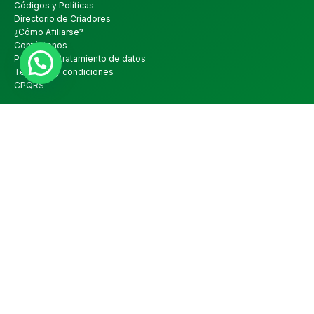
Códigos y Políticas
Directorio de Criadores
¿Cómo Afiliarse?
Contáctenos
Política de tratamiento de datos
Términos y condiciones
CPQRS
Servicios
Genómica
Visitas Técnicas
Pruebas de Desempeño
Evaluación Genética
IDS Pruebas de desempeño
Jueces
Ferias Exposiciones
Ferias regionales
Sede Administrativa